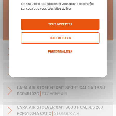
Ce site utilise des cookies et vous donne le contrôle
DE GARANTIE !
sur ceux que vous souhaitez activer
TOUT ACCEPTER
En savoir plus
TOUT REFUSER
CARA AIR STOEGER XM1 CAL5.5 19.9J
PERSONNALISER
PCP30010G
STOEGER AIR
Politique de confidentialité
CARA AIR STOEGER XM1 CAL4.5 19.9J
PCP30001G
STOEGER AIR
CARA AIR STOEGER XM1 SPORT CAL4.5 19.9J
PCP40102G
STOEGER AIR
CARA AIR STOEGER XM1 SCOUT CAL.4.5 26J
PCP51004A CAT.C
STOEGER AIR