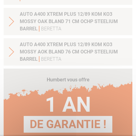
AUTO A400 XTREM PLUS 12/89 KOM KO3
MOSSY OAK BLAND 71 CM OCHP STEELIUM
BARREL
BERETTA
AUTO A400 XTREM PLUS 12/89 KOM KO3
MOSSY AOK BLAND 76 CM OCHP STEELIUM
BARREL
BERETTA
Humbert vous offre
1 AN
DE GARANTIE !