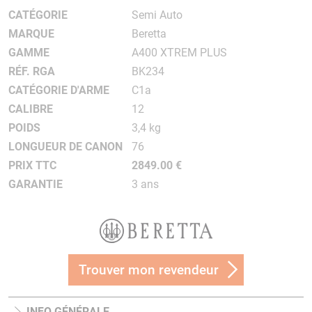
CATÉGORIE
Semi Auto
MARQUE
Beretta
GAMME
A400 XTREM PLUS
RÉF. RGA
BK234
CATÉGORIE D'ARME
C1a
CALIBRE
12
POIDS
3,4 kg
LONGUEUR DE CANON
76
PRIX TTC
2849.00 €
GARANTIE
3 ans
Trouver mon revendeur
INFO GÉNÉRALE