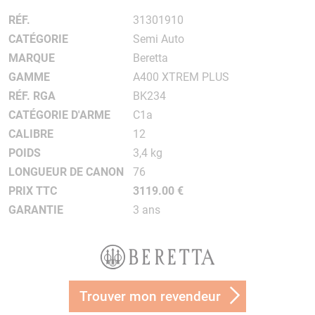
RÉF.
31301910
CATÉGORIE
Semi Auto
MARQUE
Beretta
GAMME
A400 XTREM PLUS
RÉF. RGA
BK234
CATÉGORIE D'ARME
C1a
CALIBRE
12
POIDS
3,4 kg
LONGUEUR DE CANON
76
PRIX TTC
3119.00 €
GARANTIE
3 ans
Trouver mon revendeur