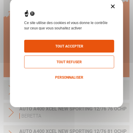
×
1 AN
Ce site utilise des cookies et vous donne le contrôle
sur ceux que vous souhaitez activer
DE GARANTIE !
TOUT ACCEPTER
En savoir plus
TOUT REFUSER
PERSONNALISER
AUTO A400 XCEL MULTI TARGET BFAST 76
Politique de confidentialité
OCHP EXT
BERETTA
AUTO A400 XCEL NEW SPORTING 12/76 76 OCHP
BERETTA
AUTO A400 XCEL NEW SPORTING 12/76 81 OCHP