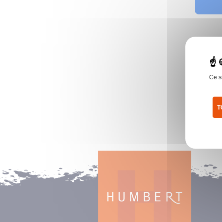
Ce s
T
Pol