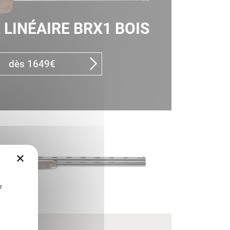
 LINÉAIRE BRX1 BOIS
dès 1649€
×
r