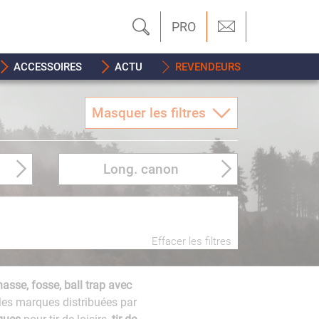
PRO
ACCESSOIRES
ACTU
REVENDEURS
Masquer les filtres
Long. canon
Effacer les filtres
chasse, fosse, ball trap avec
les marques distribuées par