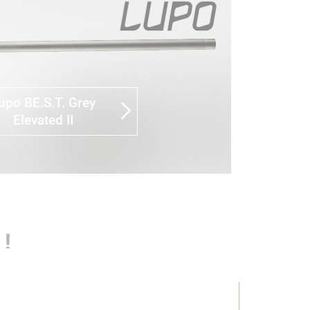
upo BE.S.T. Grey
Elevated II
!