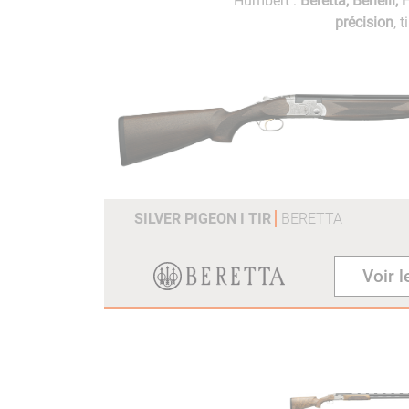
Humbert :
Beretta, Benelli, 
précision
, 
SILVER PIGEON I TIR
BERETTA
Voir l