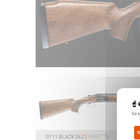
Ce s
T
DT11 BLACK DLC
BERETTA