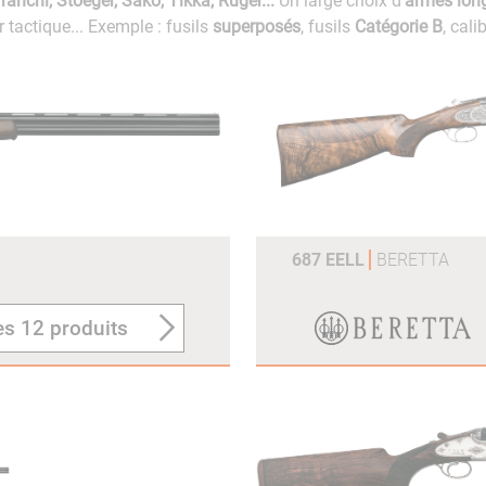
Franchi, Stoeger, Sako, Tikka, Ruger...
Un large choix d'
armes lon
tir tactique... Exemple : fusils
superposés
, fusils
Catégorie B
, cali
687 EELL
BERETTA
es 12 produits