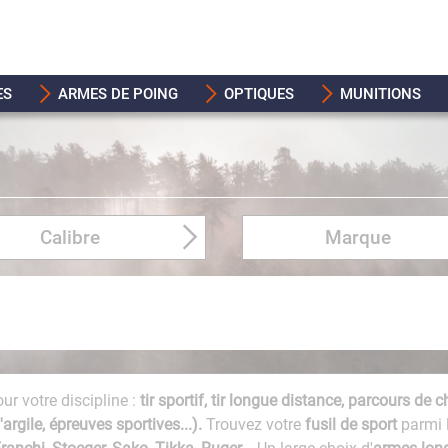
ES
ARMES DE POING
OPTIQUES
MUNITIONS
Calibre
Marque
ur votre discipline :
tir sportif, tir longue distance, parcours de 
argile, épreuves sportives...).
Trouvez votre
fusil de sport
parmi 