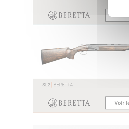
Pol
Voir 
SL2
BERETTA
Voir l