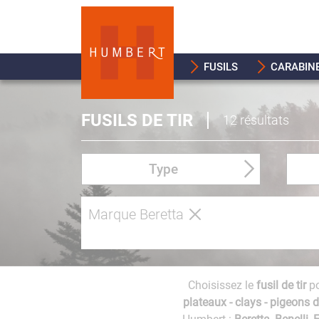
FUSILS
CARABIN
FUSILS DE TIR
12 résultats
Type
Marque Beretta
Choisissez le
fusil de tir
po
plateaux - clays - pigeons d'