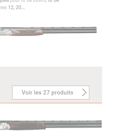
gues
pour tir de loisirs,
tir de
bres
12, 20...
Voir les 27 produits