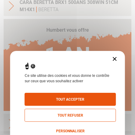
CARA BERETTA BRX1 500ANS 308WIN 51CM
M14X1
BERETTA
Humbert vous offre
1 AN
×
DE GARANTIE !
Ce site utilise des cookies et vous donne le contrôle
sur ceux que vous souhaitez activer
En savoir plus
TOUT ACCEPTER
TOUT REFUSER
CARA BERETTA BRX1 500ANS 300WIN 62CM
M14X1
BERETTA
PERSONNALISER