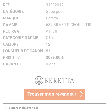
RÉF.
31302012
CATÉGORIE
Superpose
MARQUE
Beretta
GAMME
687 SILVER PIGEON III TIR
RÉF. RGA
AT178
CATÉGORIE D'ARME
C1c
CALIBRE
12
LONGUEUR DE CANON
81
PRIX TTC
3079.00 €
GARANTIE
0 ans
Trouver mon revendeur
INFO GÉNÉRALE