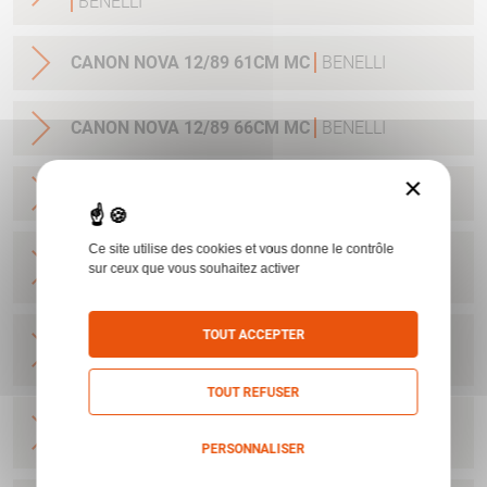
BENELLI
CANON NOVA 12/89 61CM MC
BENELLI
CANON NOVA 12/89 66CM MC
BENELLI
×
CANON NOVA 12/89 71CM MC
BENELLI
Ce site utilise des cookies et vous donne le contrôle
NOVA 12/89 SYN 61 MC CYL/1/2/FULL CAT B
sur ceux que vous souhaitez activer
BENELLI
NOVA 12/89 SYN 66 MC CYL/1/2/FULL CAT B
TOUT ACCEPTER
BENELLI
TOUT REFUSER
NOVA 12/89 SYN 71 MC CYL/1/2/FULL CAT B
BENELLI
PERSONNALISER