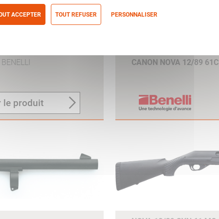
OUT ACCEPTER
TOUT REFUSER
PERSONNALISER
itique de confidentialité
BENELLI
CANON NOVA 12/89 61
 le produit