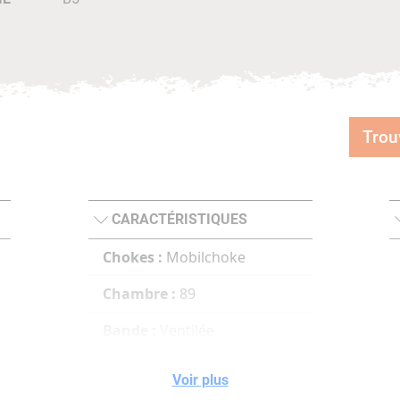
Trou
CARACTÉRISTIQUES
Chokes :
Mobilchoke
Chambre :
89
Bande :
Ventilée
Type d'article :
Canon
Voir plus