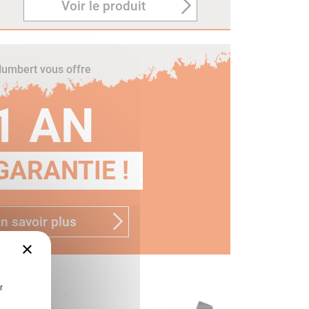
Voir le produit
umbert vous offre
1 AN
GARANTIE !
n savoir plus
×
r