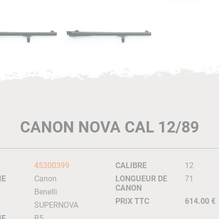
CANON NOVA CAL 12/89
45300399
CALIBRE
12
IE
Canon
LONGUEUR DE
71
CANON
Benelli
PRIX TTC
614.00 €
SUPERNOVA
IE
B5