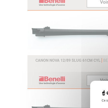
Voir
CANON NOVA 12/89 SLUG 61CM CYL
BE
Voir
Ce s