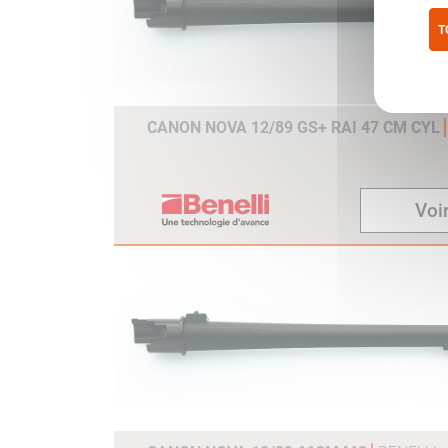
T
Pol
CANON NOVA 12/89 GS+ RAI 47 CM CYL
Voir