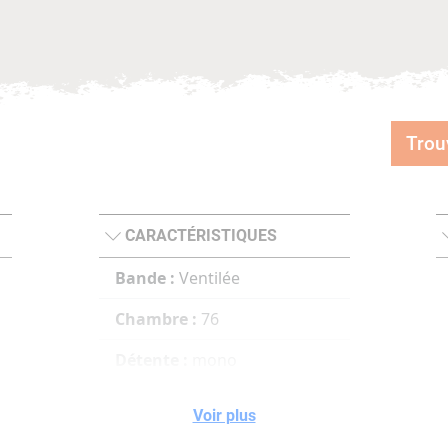
Trou
CARACTÉRISTIQUES
Bande :
Ventilée
Chambre :
76
Détente :
mono
Chokes :
5 Optimachokes
Voir plus
HP (**/***/****/Cyl/R)