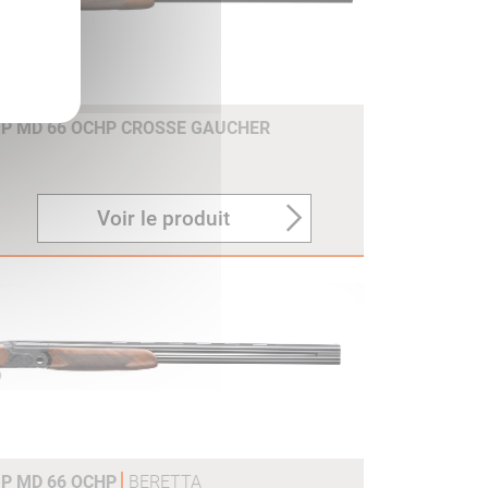
 P MD 66 OCHP CROSSE GAUCHER
Voir le produit
 P MD 66 OCHP
BERETTA