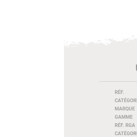
RÉF.
CATÉGOR
MARQUE
GAMME
RÉF. RGA
CATÉGOR