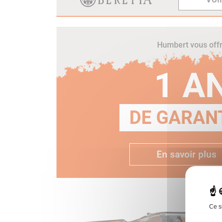
Humbert vous off
1 A
DE GARANT
En savoir plus
Ce s