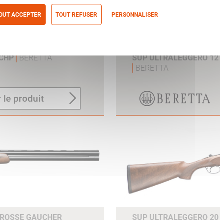
OUT ACCEPTER
TOUT REFUSER
PERSONNALISER
itique de confidentialité
OCHP
BERETTA
SUP ULTRALEGGERO 12
BERETTA
 le produit
CROSSE GAUCHER
SUP ULTRALEGGERO 20