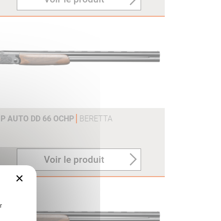
 P AUTO DD 66 OCHP
BERETTA
Voir le produit
×
r