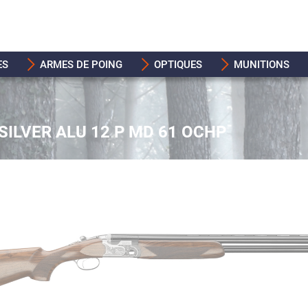
ES
ARMES DE POING
OPTIQUES
MUNITIONS
ILVER ALU 12 P MD 61 OCHP