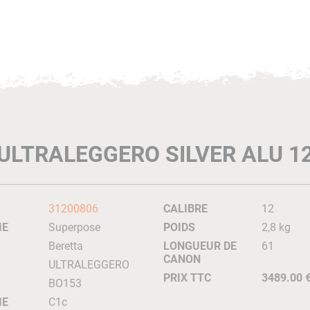
ULTRALEGGERO SILVER ALU 1
31200806
CALIBRE
12
IE
Superpose
POIDS
2,8 kg
Beretta
LONGUEUR DE
61
CANON
ULTRALEGGERO
PRIX TTC
3489.00 
BO153
IE
C1c