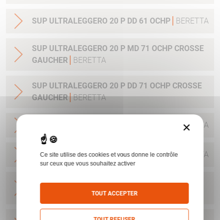
SUP ULTRALEGGERO 20 P DD 61 OCHP
BERETTA
SUP ULTRALEGGERO 20 P MD 71 OCHP CROSSE
GAUCHER
BERETTA
SUP ULTRALEGGERO 20 P DD 71 OCHP CROSSE
GAUCHER
BERETTA
×
SUP ULTRALEGGERO 20 P DD 66 OCHP
BERETTA
SUP ULTRALEGGERO 20 P DD 71 OCHP
BERETTA
Ce site utilise des cookies et vous donne le contrôle
sur ceux que vous souhaitez activer
SUP ULTRALEGGERO SILVER 12 P MD 66 OCHP
CROSSE GAUCHER
BERETTA
TOUT ACCEPTER
SUP ULTRALEGGERO SILVER 12 P MD 71 OCHP
TOUT REFUSER