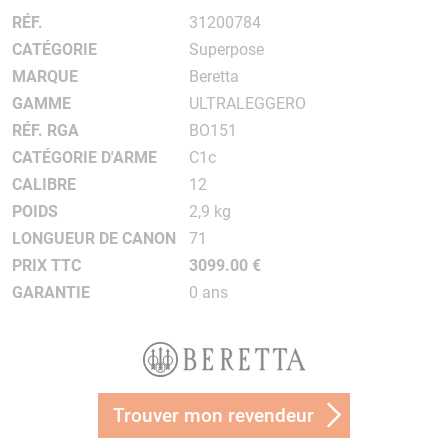
RÉF.
31200784
CATÉGORIE
Superpose
MARQUE
Beretta
GAMME
ULTRALEGGERO
RÉF. RGA
BO151
CATÉGORIE D'ARME
C1c
CALIBRE
12
POIDS
2,9 kg
LONGUEUR DE CANON
71
PRIX TTC
3099.00 €
GARANTIE
0 ans
Trouver mon revendeur