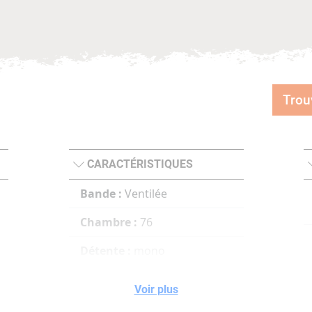
Trou
CARACTÉRISTIQUES
Bande :
Ventilée
Chambre :
76
Détente :
mono
Chokes :
5 Optimachokes
Voir plus
HP