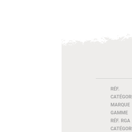
RÉF.
CATÉGOR
MARQUE
GAMME
RÉF. RGA
CATÉGOR