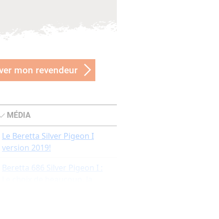
ver mon revendeur
MÉDIA
Le Beretta Silver Pigeon I
version 2019!
Beretta 686 Silver Pigeon I :
Le choix de beaucoup, la
qualité d'un seul