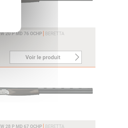
EW 20 P MD 76 OCHP
BERETTA
Voir le produit
EW 28 P MD 67 OCHP
BERETTA