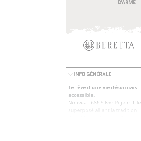
D'ARME
INFO GÉNÉRALE
Le rêve d'une vie désormais
accessible.
Nouveau 686 Silver Pigeon I, le
superposé alliant la tradition
des 686 avec la force d'un
numéro 1.
Le dernier né de sa gamme, le
premier en prix.