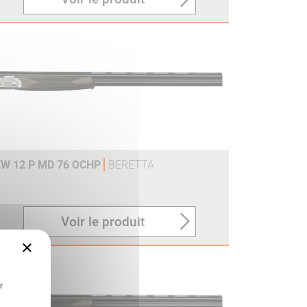
EW 12 P MD 76 OCHP
BERETTA
Voir le produit
×
r