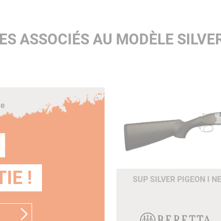
Crosse :
Pistolet
ES ASSOCIÉS AU MODÈLE SILVER
re
N
IE !
SUP SILVER PIGEON I N