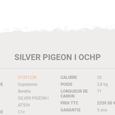
SILVER PIGEON I OCHP
31301228
CALIBRE
20
IE
Superpose
POIDS
2,8 kg
Beretta
LONGUEUR DE
71
CANON
SILVER PIGEON I
PRIX TTC
2339.00 
AT554
GARANTIE
3 ans
IE
C1c