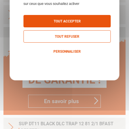
sur ceux que vous souhaitez activer
SUP DT11 BLACK DLC TRAP 12 76 2/1 BFAST
BERETTA
TOUT ACCEPTER
TOUT REFUSER
Humbert vous offre
PERSONNALISER
1 AN
Politique de confidentialité
DE GARANTIE !
En savoir plus
SUP DT11 BLACK DLC TRAP 12 81 2/1 BFAST