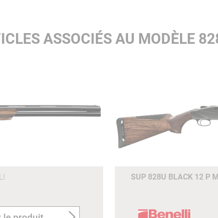
.
ICLES ASSOCIÉS AU MODÈLE 828
LI
SUP 828U BLACK 12 P 
 le produit