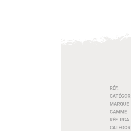
RÉF.
CATÉGOR
MARQUE
GAMME
RÉF. RGA
CATÉGOR