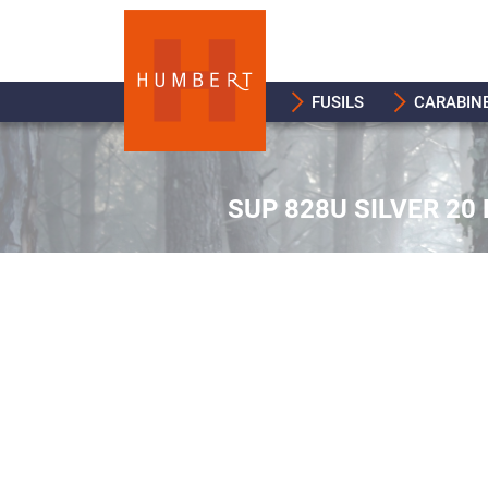
FUSILS
CARABIN
SUP 828U SILVER 20