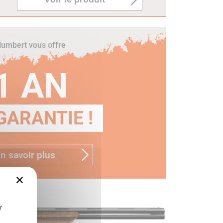
umbert vous offre
1 AN
GARANTIE !
n savoir plus
×
r