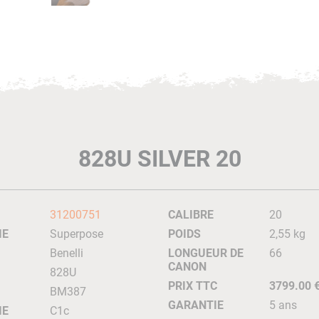
828U SILVER 20
31200751
CALIBRE
20
IE
Superpose
POIDS
2,55 kg
Benelli
LONGUEUR DE
66
CANON
828U
PRIX TTC
3799.00 
BM387
GARANTIE
5 ans
IE
C1c