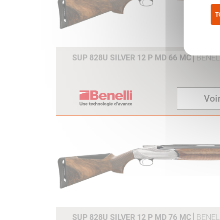
T
Pol
SUP 828U SILVER 12 P MD 66 MC
BENEL
Voir
SUP 828U SILVER 12 P MD 76 MC
BENEL