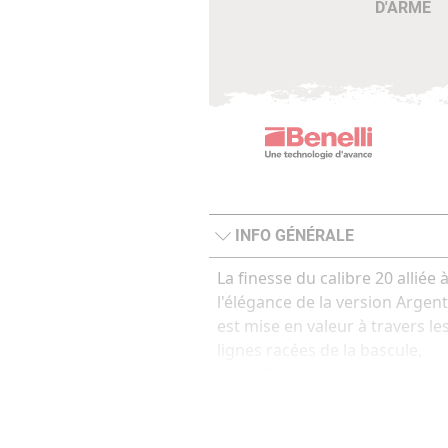
D'ARME
INFO GÉNÉRALE
La finesse du calibre 20 alliée 
l'élégance de la version Argent
est mise en valeur à travers le
lignes racées de la bascule,
embellies par des gravures
originales qui s'étendent sans
interruption sur la crosse,
créant une harmonie de form