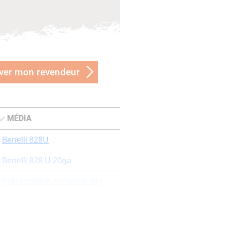
ver mon revendeur
MÉDIA
Benelli 828U
Benelli 828 U 20ga
Présentation exclusive des
derniers fusils 828U de
Benelli lors d'une chasse au
petit gibier.