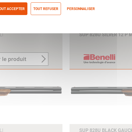
OUT ACCEPTER
TOUT REFUSER
PERSONNALISER
itique de confidentialité
LI
SUP 828U SILVER 12 P 
 le produit
LI
SUP 828U BLACK GAUCH