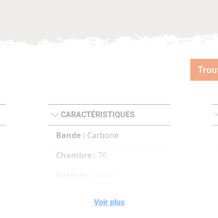
Trou
CARACTÉRISTIQUES
à
Bande :
Carbone
Chambre :
76
s
Détente :
mono
Chokes :
5 chokes
Voir plus
e