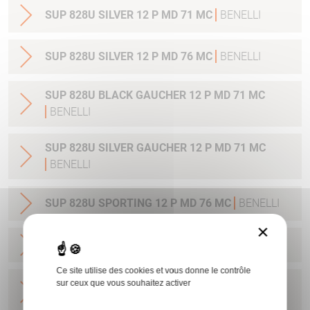
SUP 828U SILVER 12 P MD 71 MC
BENELLI
SUP 828U SILVER 12 P MD 76 MC
BENELLI
SUP 828U BLACK GAUCHER 12 P MD 71 MC
BENELLI
SUP 828U SILVER GAUCHER 12 P MD 71 MC
BENELLI
SUP 828U SPORTING 12 P MD 76 MC
BENELLI
×
SUP 828U SPORTING 12 P MD 81 MC
BENELLI
Ce site utilise des cookies et vous donne le contrôle
SUP 828U BECCACCIA 12 P MD 61 CHOKE
sur ceux que vous souhaitez activer
AMPLIATOR
BENELLI