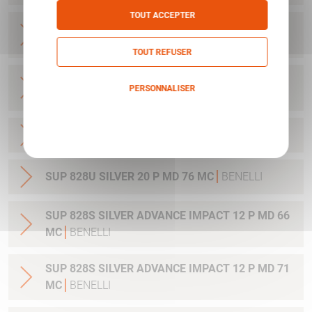
TOUT ACCEPTER
SUP 828U BECCACCIA 20 P MD 66 CHOKE
AMPLIATOR
BENELLI
TOUT REFUSER
SUP 828U SPORTING GAUCHER 12 P MD 81 CM
PERSONNALISER
BENELLI
Politique de confidentialité
SUP 828U SILVER 20 P MD 66 MC
BENELLI
SUP 828U SILVER 20 P MD 76 MC
BENELLI
SUP 828S SILVER ADVANCE IMPACT 12 P MD 66
MC
BENELLI
SUP 828S SILVER ADVANCE IMPACT 12 P MD 71
MC
BENELLI