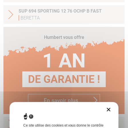
SUP 694 SPORTING 12 76 OCHP B FAST
BERETTA
Humbert vous offre
1 AN
DE GARANTIE !
En savoir plus
×
SUP 694 TRAP 12 76 2/1 B FAST
BERETTA
Ce site utilise des cookies et vous donne le contrôle