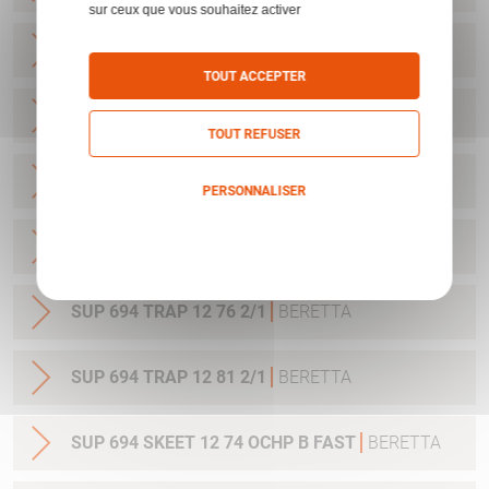
sur ceux que vous souhaitez activer
SUP 694 TRAP 12 81 2/1 B FAST
BERETTA
TOUT ACCEPTER
SUP 694 SPORTING 12 71 OCHP
BERETTA
TOUT REFUSER
SUP 694 SPORTING 12 76 OCHP
BERETTA
PERSONNALISER
Politique de confidentialité
SUP 694 SPORTING 12 81 OCHP
BERETTA
SUP 694 TRAP 12 76 2/1
BERETTA
SUP 694 TRAP 12 81 2/1
BERETTA
SUP 694 SKEET 12 74 OCHP B FAST
BERETTA