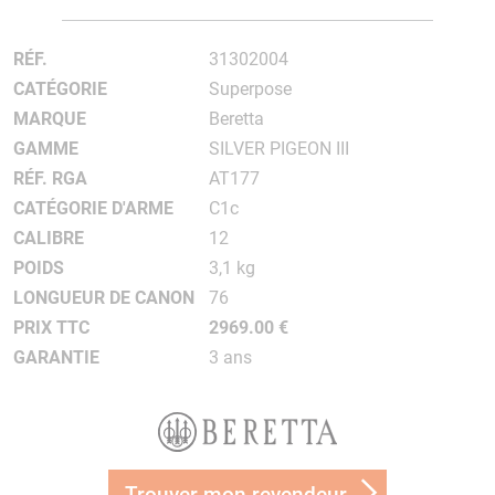
RÉF.
31302004
CATÉGORIE
Superpose
MARQUE
Beretta
GAMME
SILVER PIGEON III
RÉF. RGA
AT177
CATÉGORIE D'ARME
C1c
CALIBRE
12
POIDS
3,1 kg
LONGUEUR DE CANON
76
PRIX TTC
2969.00 €
GARANTIE
3 ans
Trouver mon revendeur