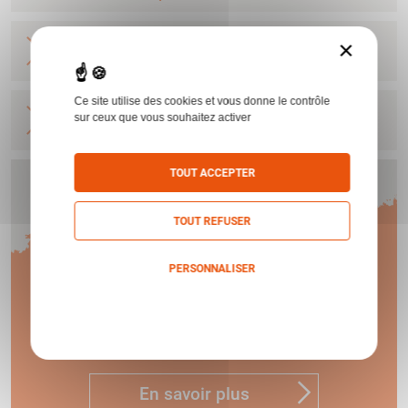
SUP 687 SILVER PIGEON III 28 P MD 71 OCHP
×
SURETE AUTO
BERETTA
Ce site utilise des cookies et vous donne le contrôle
SUP 687 SILVER PIGEON III 12 P MD 71 OCHP
sur ceux que vous souhaitez activer
BERETTA
TOUT ACCEPTER
Humbert vous offre
TOUT REFUSER
1 AN
PERSONNALISER
Politique de confidentialité
DE GARANTIE !
En savoir plus