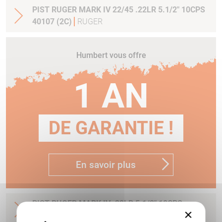
PIST RUGER MARK IV 22/45 .22LR 5.1/2" 10CPS
40107 (2C)
RUGER
Humbert vous offre
1 AN
DE GARANTIE !
En savoir plus
PIST RUGER MARK IV .22LR 5.1/2" 10CPS
×
BRONZE TARGET 40101 (2C)
RUGER