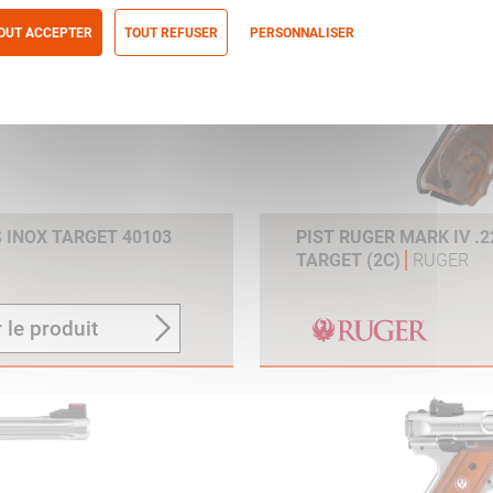
OUT ACCEPTER
TOUT REFUSER
PERSONNALISER
itique de confidentialité
S INOX TARGET 40103
PIST RUGER MARK IV .
TARGET (2C)
RUGER
 le produit