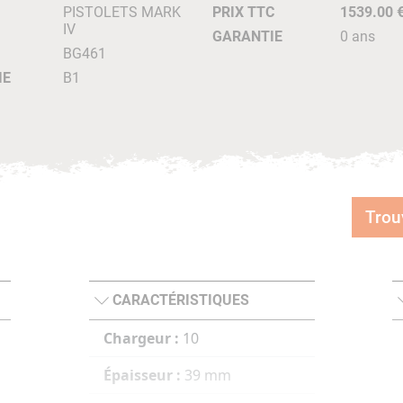
PISTOLETS MARK
PRIX TTC
1539.00 
IV
GARANTIE
0 ans
BG461
IE
B1
Trou
CARACTÉRISTIQUES
Chargeur :
10
Épaisseur :
39 mm