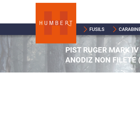
FUSILS
CARABIN
PIST RUGER MARK IV 
ANODIZ NON FILETE 