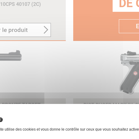
DE 
 10CPS 40107 (2C)
E
 le produit
PS BRONZE TARGET
PIST RUGER MARK IV .2
BULL FILETE 40126 (2C
 le produit
ite utilise des cookies et vous donne le contrôle sur ceux que vous souhaitez active