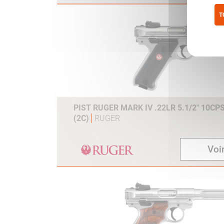
T
Pol
PIST RUGER MARK IV .22LR 5.1/2" 10CP
(2C)
RUGER
Voir