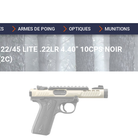
ES
ARMES DE POING
OPTIQUES
MUNITIONS
22/45 LITE .22LR 4.40" 10CPS NOIR
(2C)