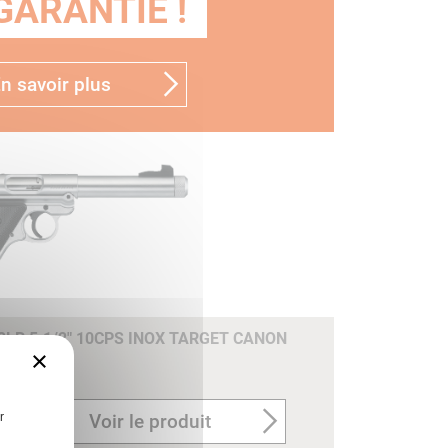
GARANTIE !
n savoir plus
2LR 5.1/2" 10CPS INOX TARGET CANON
×
)
RUGER
r
Voir le produit