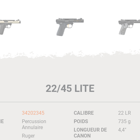
22/45 LITE
34202345
CALIBRE
22 LR
IE
Percussion
POIDS
735 g
Annulaire
LONGUEUR DE
4,4"
Ruger
CANON