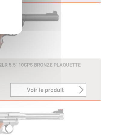
22LR 5.5" 10CPS BRONZE PLAQUETTE
Voir le produit