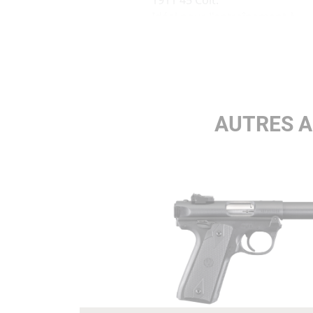
1911 45 Colt.
Idéal pour l'entraînement à
faible coût ! Le Mark IV 22/45
Lite est en aluminium pour
une plus grande légèreté.
Glissière finition gris anodisé
ou noire et canon fileté 1/2x28
Rail Picatinny et hausse
AUTRES A
réglable.