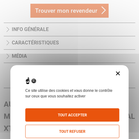
Trouver mon revendeur
INFO GÉNÉRALE
CARACTÉRISTIQUES
MÉDIA
×
Ce site utilise des cookies et vous donne le contrôle
sur ceux que vous souhaitez activer
AUTRES ARTICLES ASSOCIÉS AU
MODÈLE LUNETTE XTREME TACTICAL
TOUT ACCEPTER
XTR II 5-25X50 MM
TOUT REFUSER