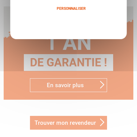
PERSONNALISER
Humbert vous offre
Politique de confidentialité
1 AN
DE GARANTIE !
En savoir plus
Trouver mon revendeur