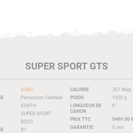
SUPER SPORT GTS
60431
CALIBRE
357 Mag
IE
Percussion Centrale
POIDS
1320 g
KORTH
LONGUEUR DE
6"
CANON
SUPER SPORT
PRIX TTC
5499.00 
BI323
GARANTIE
0 ans
IE
B1