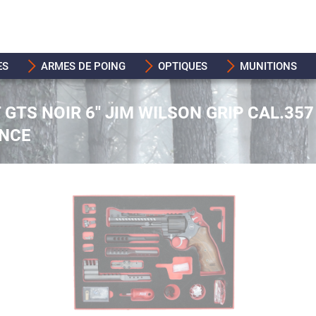
ES
ARMES DE POING
OPTIQUES
MUNITIONS
GTS NOIR 6'' JIM WILSON GRIP CAL.357
ANCE