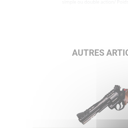
simple ou double action/ Poid
de détente réglable grâce à la
molette et son ressort/ Rail
Picatinny
Le kit de performance
comprend les accessoires
suivants : • Poids de canon 20
AUTRES ARTI
grammes • Poids de canon
72.5 grammes • Jeu de
compensateurs 394.60
grammes • Viseur
multipostions supplémentaire
• Guidon avec incrustation en
or • Guidon en fibre optique •
Hausse en fibre optique •
Plaques de mire
supplémentaires (DSB) •
Speedloader rapide cal. .357 /