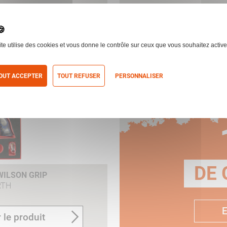
WILSON GRIP CAL.357
KORTH SUPER SPORT GT
NOIR&BLEU CAL.357M
ite utilise des cookies et vous donne le contrôle sur ceux que vous souhaitez active
 le produit
OUT ACCEPTER
TOUT REFUSER
PERSONNALISER
itique de confidentialité
H
DE 
WILSON GRIP
RTH
E
 le produit