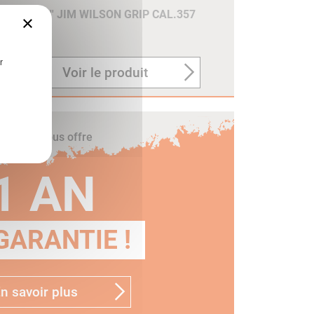
 NOIR 6'' JIM WILSON GRIP CAL.357
×
r
Voir le produit
umbert vous offre
1 AN
GARANTIE !
n savoir plus