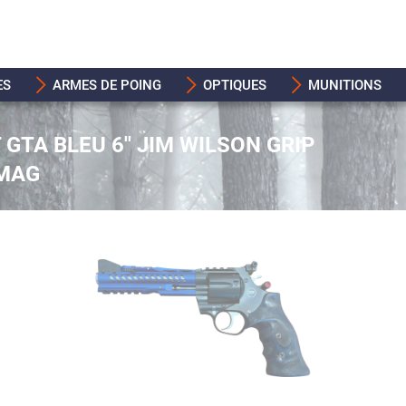
ES
ARMES DE POING
OPTIQUES
MUNITIONS
GTA BLEU 6'' JIM WILSON GRIP
7MAG