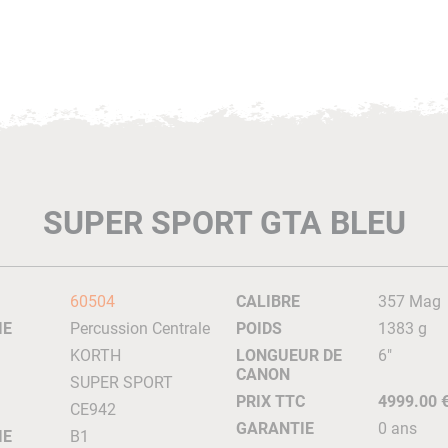
SUPER SPORT GTA BLEU
60504
CALIBRE
357 Mag
IE
Percussion Centrale
POIDS
1383 g
KORTH
LONGUEUR DE
6"
CANON
SUPER SPORT
PRIX TTC
4999.00 
CE942
GARANTIE
0 ans
IE
B1