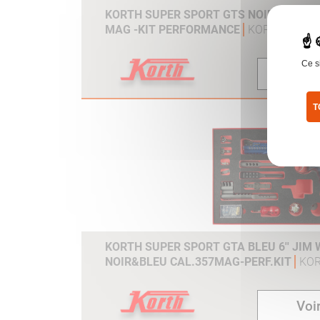
KORTH SUPER SPORT GTS NOIR 6'' JIM 
MAG -KIT PERFORMANCE
KORTH
Ce s
Voir
T
Pol
KORTH SUPER SPORT GTA BLEU 6'' JIM 
NOIR&BLEU CAL.357MAG-PERF.KIT
KO
Voir