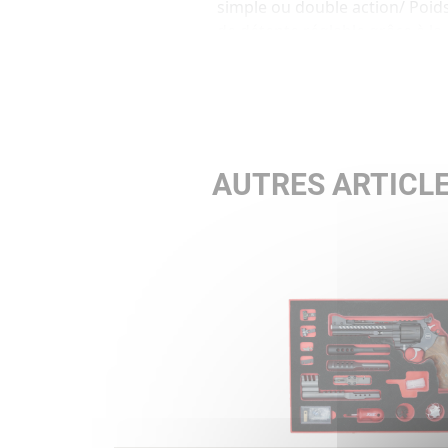
simple ou double action/ Poid
de détente réglable grâce à la
molette et son ressort/ Rail
Picatinny
AUTRES ARTICLE