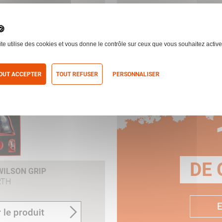
WILSON GRIP CAL.357
KORTH SUPER SPORT GTS
MAG
KORTH
ite utilise des cookies et vous donne le contrôle sur ceux que vous souhaitez active
 le produit
OUT ACCEPTER
TOUT REFUSER
PERSONNALISER
itique de confidentialité
H
DE 
WILSON GRIP
RTH
E
 le produit