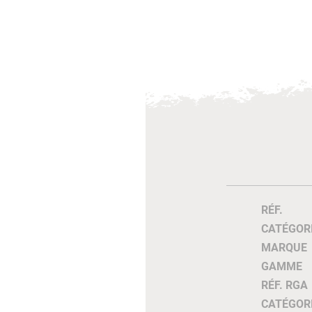
RÉF.
CATÉGOR
MARQUE
GAMME
RÉF. RGA
CATÉGOR