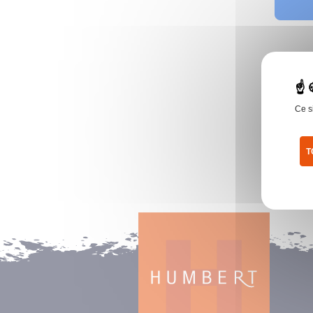
Ce s
T
Pol