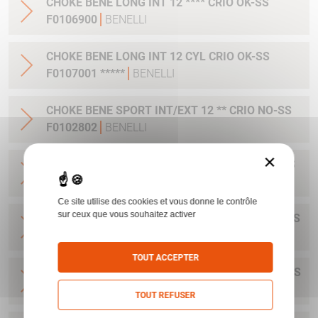
CHOKE BENE LONG INT 12 **** CRIO OK-SS
F0106900
BENELLI
CHOKE BENE LONG INT 12 CYL CRIO OK-SS
F0107001 *****
BENELLI
CHOKE BENE SPORT INT/EXT 12 ** CRIO NO-SS
F0102802
BENELLI
×
CHOKE BENE SPORT INT/EXT 12 *** CRIO OK-SS
F0102902
BENELLI
Ce site utilise des cookies et vous donne le contrôle
sur ceux que vous souhaitez activer
CHOKE BENE SPORT INT/EXT 12 **** CRIO OK-SS
F0103002
BENELLI
TOUT ACCEPTER
CHOKE BENE SPORT INT/EXT 12 CYL CRIO OK-SS
F010101
BENELLI
TOUT REFUSER