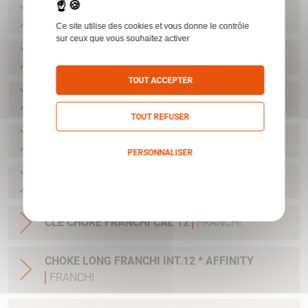
CHOKE FRANCHI EXT.12 5CM***
FRANCHI
Ce site utilise des cookies et vous donne le contrôle
sur ceux que vous souhaitez activer
CHOKE LONG FRANCHI INT.12 **
FRANCHI
TOUT ACCEPTER
CHOKE LONG FRANCHI INT.12 ***
FRANCHI
TOUT REFUSER
CHOKE LONG FRANCHI INT.12 ****
FRANCHI
PERSONNALISER
Politique de confidentialité
CHOKE LONG FRANCHI INT.12 CYL
FRANCHI
CLE CHOKE FRANCHI CAL 12
FRANCHI
CHOKE LONG FRANCHI INT.12 * AFFINITY
FRANCHI