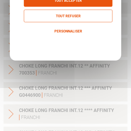
TOUT ACCEPTER
CHOKE LONG FRANCHI INT.12 CYL
FRANCHI
TOUT REFUSER
CLE CHOKE FRANCHI CAL 12
FRANCHI
PERSONNALISER
Politique de confidentialité
CHOKE LONG FRANCHI INT.12 * AFFINITY
FRANCHI
CHOKE LONG FRANCHI INT.12 ** AFFINITY
700353
FRANCHI
CHOKE LONG FRANCHI INT.12 *** AFFINITY
G0446900
FRANCHI
CHOKE LONG FRANCHI INT.12 **** AFFINITY
FRANCHI