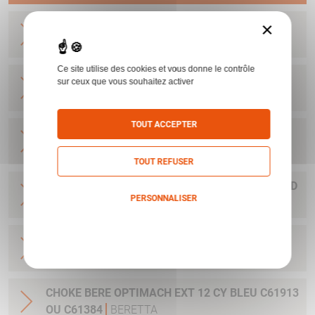
×
CHOKE BERE OPTIMACH INT 12 3 C61185
BERETTA
Ce site utilise des cookies et vous donne le contrôle
CHOKE BERE OPTIMACH INT 12 4 C61186
sur ceux que vous souhaitez activer
BERETTA
TOUT ACCEPTER
CHOKE BERE OPTIMACH INT 12 LIGHT FULL
C61674
BERETTA
TOUT REFUSER
CHOKE BERE OPTIMACH INT 12 LIGHT MODIFIED
PERSONNALISER
C61675
BERETTA
Politique de confidentialité
CHOKE BERE OPTIMACH INT 12 SKEET C61676
BERETTA
CHOKE BERE OPTIMACH EXT 12 CY BLEU C61913
OU C61384
BERETTA