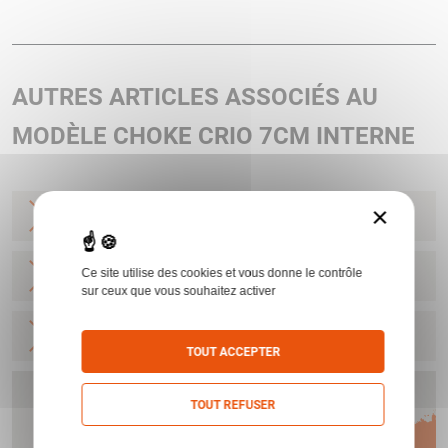
AUTRES ARTICLES ASSOCIÉS AU
MODÈLE CHOKE CRIO 7CM INTERNE
×
CHOKE BENE LONG INT 28 * CRIO
BENELLI
Ce site utilise des cookies et vous donne le contrôle
CHOKE BENE LONG INT 28 ** CRIO
BENELLI
sur ceux que vous souhaitez activer
CHOKE BENE LONG INT 28 *** CRIO
BENELLI
TOUT ACCEPTER
TOUT REFUSER
Humbert vous offre