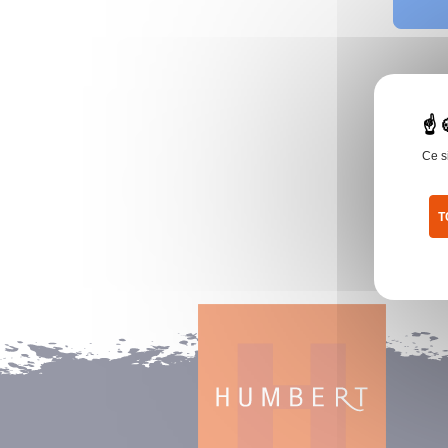
Ce s
T
Pol