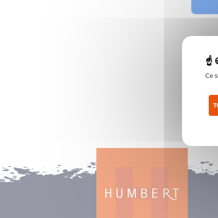
Ce s
T
Pol