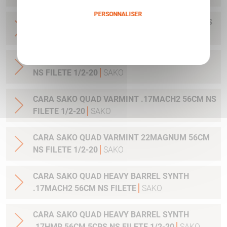
PERSONNALISER
CARA SAKO QUAD SYNTH .22LR 56CM 5CPS WS
FILETE 1/2-20
SAKO
Politique de confidentialité
CARA SAKO QUAD VARMINT 22LR 56CM 5CPS
NS FILETE 1/2-20
SAKO
CARA SAKO QUAD VARMINT .17MACH2 56CM NS
FILETE 1/2-20
SAKO
CARA SAKO QUAD VARMINT 22MAGNUM 56CM
NS FILETE 1/2-20
SAKO
CARA SAKO QUAD HEAVY BARREL SYNTH
.17MACH2 56CM NS FILETE
SAKO
CARA SAKO QUAD HEAVY BARREL SYNTH
.17HMR 56CM 5CPS NS FILETE 1/2-20
SAKO