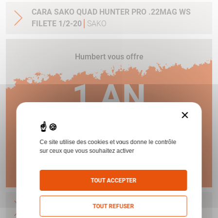
CARA SAKO QUAD HUNTER PRO .22MAG WS
FILETE 1/2-20
SAKO
Humbert vous offre
1 AN
×
DE GARANTIE !
Ce site utilise des cookies et vous donne le contrôle
sur ceux que vous souhaitez activer
En savoir plus
TOUT ACCEPTER
CARA SAKO QUAD SYNTH .17HMR 56CM 5CPS
TOUT REFUSER
WS FILETE 1/2-20
SAKO