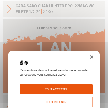
CARA SAKO QUAD HUNTER PRO .22MAG WS
FILETE 1/2-20
SAKO
Humbert vous offre
1 AN
×
DE GARANTIE !
Ce site utilise des cookies et vous donne le contrôle
sur ceux que vous souhaitez activer
En savoir plus
TOUT ACCEPTER
CARA SAKO QUAD SYNTH .17HMR 56CM 5CPS
TOUT REFUSER
WS FILETE 1/2-20
SAKO