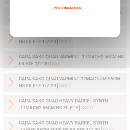
PERSONNALISER
CARA SAKO QUAD SYNTH .22LR 56CM 5CPS WS
FILETE 1/2-20
SAKO
Politique de confidentialité
CARA SAKO QUAD VARMINT 22LR 56CM 5CPS
NS FILETE 1/2-20
SAKO
CARA SAKO QUAD VARMINT .17MACH2 56CM NS
FILETE 1/2-20
SAKO
CARA SAKO QUAD VARMINT 22MAGNUM 56CM
NS FILETE 1/2-20
SAKO
CARA SAKO QUAD HEAVY BARREL SYNTH
.17MACH2 56CM NS FILETE
SAKO
CARA SAKO QUAD HEAVY BARREL SYNTH
.17HMR 56CM 5CPS NS FILETE 1/2-20
SAKO