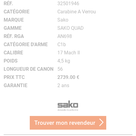
RÉF.
32501946
CATÉGORIE
Carabine A Verrou
MARQUE
Sako
GAMME
SAKO QUAD
RÉF. RGA
AN698
CATÉGORIE D'ARME
C1b
CALIBRE
17 Mach II
POIDS
4,5 kg
LONGUEUR DE CANON
56
PRIX TTC
2739.00 €
GARANTIE
2 ans
Trouver mon revendeur