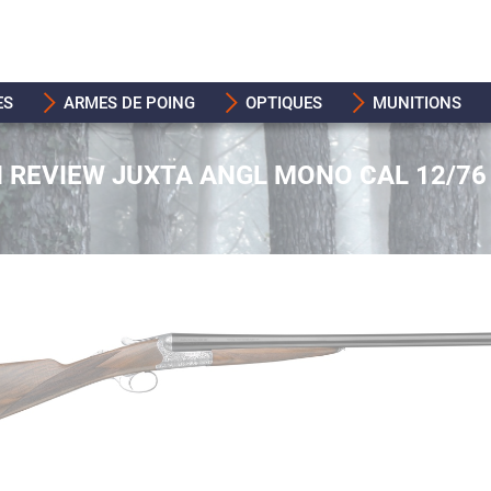
ES
ARMES DE POING
OPTIQUES
MUNITIONS
N REVIEW JUXTA ANGL MONO CAL 12/76