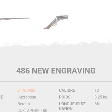
486 NEW ENGRAVING
31100420
CALIBRE
12
IE
Juxtapose
POIDS
3,25 kg
Beretta
LONGUEUR DE
66
CANON
JUXTAPOSE 486