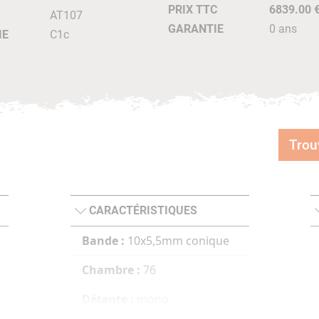
PRIX TTC
6839.00 
AT107
GARANTIE
0 ans
IE
C1c
Trou
CARACTÉRISTIQUES
Bande :
10x5,5mm conique
Chambre :
76
Détente :
mono