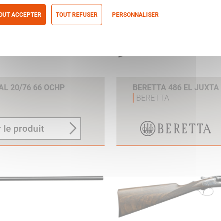
OUT ACCEPTER
TOUT REFUSER
PERSONNALISER
itique de confidentialité
AL 20/76 66 OCHP
BERETTA 486 EL JUXTA
BERETTA
 le produit