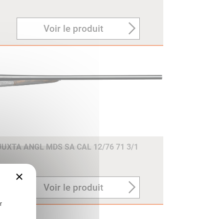
Voir le produit
UXTA ANGL MDS SA CAL 12/76 71 3/1
×
Voir le produit
r