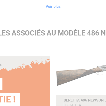
Chokes :
5 Optimachokes
Voir plus
HP
Crosse :
Anglaise
LES ASSOCIÉS AU MODÈLE 486 
re
N
IE !
BERETTA 486 NEWSON J
BERETTA