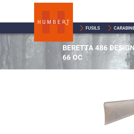
FUSILS
CARABIN
BERETTA 486 DESIG
66 OC