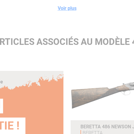
Chokes :
5 Optimachokes
Voir plus
HP
Crosse :
Anglaise
RTICLES ASSOCIÉS AU MODÈLE 
re
N
IE !
BERETTA 486 NEWSON J
BERETTA