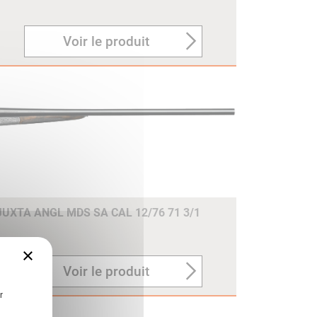
Voir le produit
UXTA ANGL MDS SA CAL 12/76 71 3/1
×
Voir le produit
r