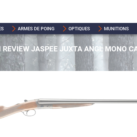
ES
ARMES DE POING
OPTIQUES
MUNITIONS
N REVIEW JASPEE JUXTA ANGL MONO C