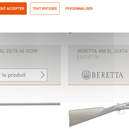
OUT ACCEPTER
TOUT REFUSER
PERSONNALISER
itique de confidentialité
AL 20/76 66 OCHP
BERETTA 486 EL JUXTA
BERETTA
 le produit