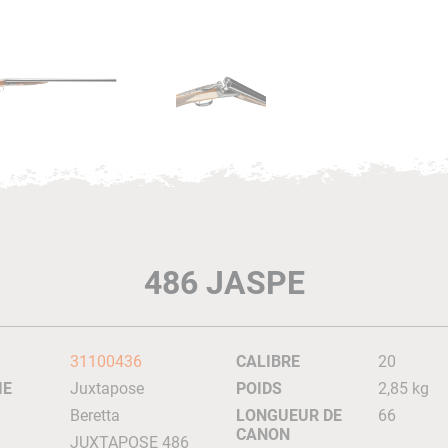
486 JASPE
31100436
CALIBRE
20
IE
Juxtapose
POIDS
2,85 kg
Beretta
LONGUEUR DE
66
CANON
JUXTAPOSE 486