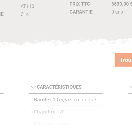
PRIX TTC
6839.00 
AT110
GARANTIE
0 ans
IE
C1c
Trou
CARACTÉRISTIQUES
Bande :
10x5,5 mm conique
Chambre :
76
Détente :
mono