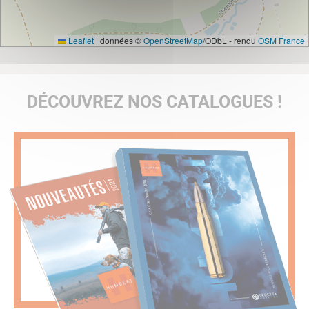
Leaflet
|
données ©
OpenStreetMap
/ODbL - rendu
OSM France
DÉCOUVREZ NOS CATALOGUES !