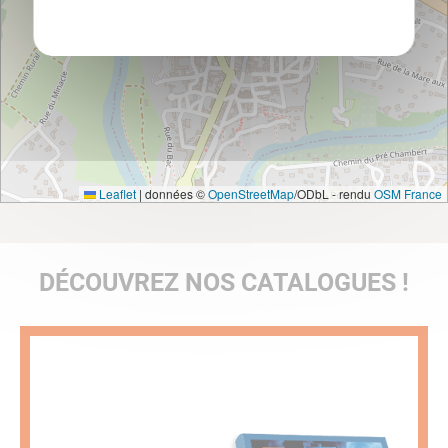
Leaflet
|
données ©
OpenStreetMap
/ODbL - rendu
OSM France
DÉCOUVREZ NOS CATALOGUES !