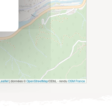
eaflet
|
données ©
OpenStreetMap
/ODbL - rendu
OSM France