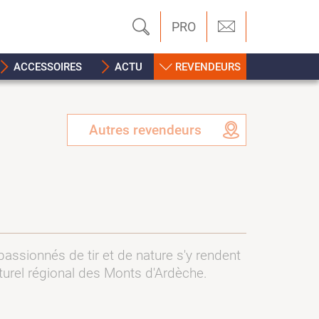
PRO
ACCESSOIRES
ACTU
REVENDEURS
Autres revendeurs
assionnés de tir et de nature s'y rendent
aturel régional des Monts d'Ardèche.