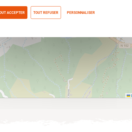
OUT ACCEPTER
TOUT REFUSER
PERSONNALISER
itique de confidentialité
L