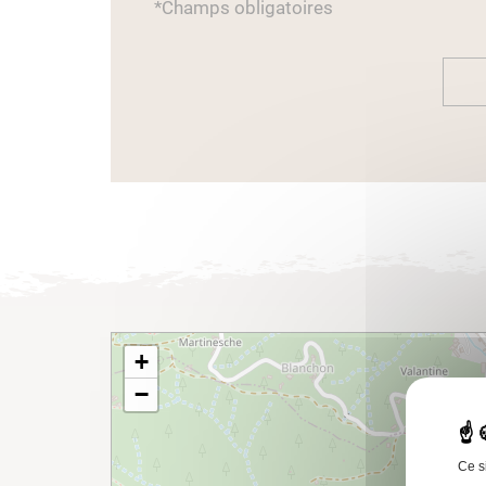
*Champs obligatoires
+
−
Ce s