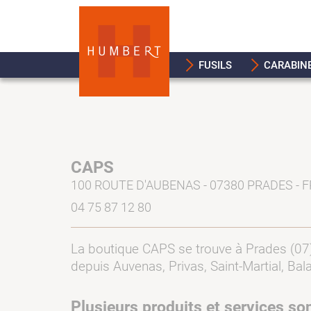
FUSILS
CARABIN
CAPS
100 ROUTE D'AUBENAS - 07380 PRADES - 
04 75 87 12 80
La boutique CAPS se trouve à Prades (07) 
depuis Auvenas, Privas, Saint-Martial, Bal
Plusieurs produits et services so