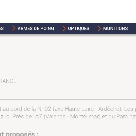
ES
ARMES DE POING
OPTIQUES
MUNITIONS
FRANCE
au bord de la N102 (axe Haute-Loire - Ardèche). Les p
azuc. Près de l'A7 (Valence - Montélimar) et du Parc n
nt proposés :