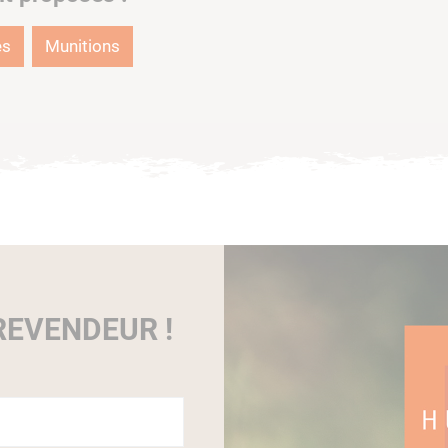
es
Munitions
EVENDEUR !