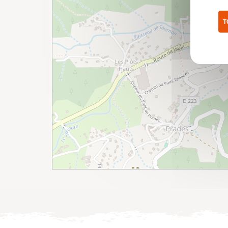
T
Pol