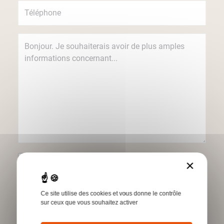
Je souhaite recevoir des informations
×
concernant les produits et services Humbert
par e-mail.
Ce site utilise des cookies et vous donne le contrôle
*Champs obligatoires
sur ceux que vous souhaitez activer