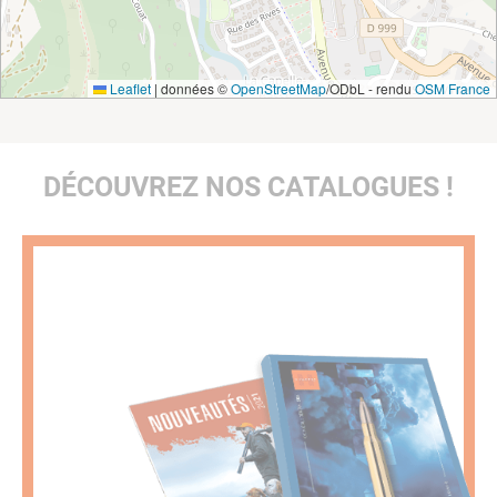
Leaflet
|
données ©
OpenStreetMap
/ODbL - rendu
OSM France
DÉCOUVREZ NOS CATALOGUES !