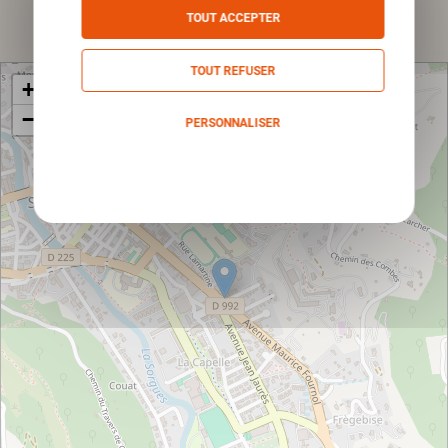
Envoyer
TOUT ACCEPTER
TOUT REFUSER
+
−
PERSONNALISER
Politique de confidentialité