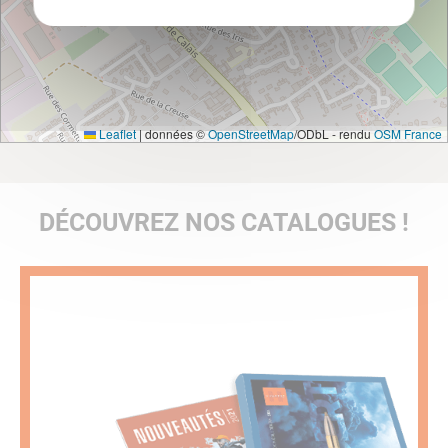
Leaflet
|
données ©
OpenStreetMap
/ODbL - rendu
OSM France
DÉCOUVREZ NOS CATALOGUES !