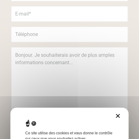
×
Je souhaite recevoir des informations
concernant les produits et services Humbert
Ce site utilise des cookies et vous donne le contrôle
par e-mail.
sur ceux que vous souhaitez activer