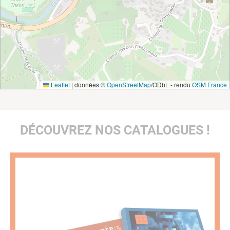
Leaflet
|
données ©
OpenStreetMap
/ODbL - rendu
OSM France
DÉCOUVREZ NOS CATALOGUES !