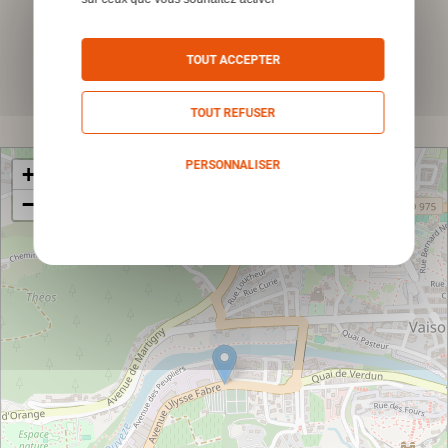
*Champs obligatoires
TOUT ACCEPTER
Envoyer
TOUT REFUSER
PERSONNALISER
+
−
Politique de confidentialité