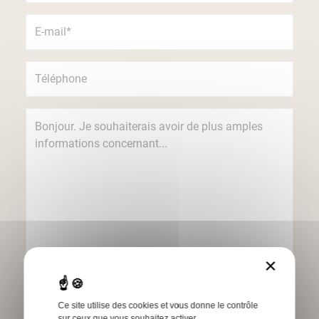
×
Je souhaite recevoir des informations
concernant les produits et services Humbert
Ce site utilise des cookies et vous donne le contrôle
par e-mail.
sur ceux que vous souhaitez activer