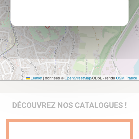
Politique de confidentialité
Leaflet
|
données ©
OpenStreetMap
/ODbL - rendu
OSM France
DÉCOUVREZ NOS CATALOGUES !