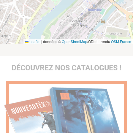
Leaflet
|
données ©
OpenStreetMap
/ODbL - rendu
OSM France
DÉCOUVREZ NOS CATALOGUES !