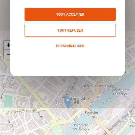
*Champs obligatoires
TOUT ACCEPTER
Envoyer
TOUT REFUSER
+
PERSONNALISER
−
Politique de confidentialité