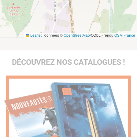
Leaflet
|
données ©
OpenStreetMap
/ODbL - rendu
OSM France
DÉCOUVREZ NOS CATALOGUES !