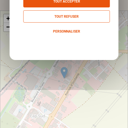
TOUT ACCEPTER
TOUT REFUSER
+
−
PERSONNALISER
Politique de confidentialité