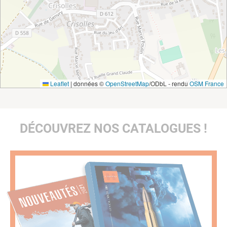
Leaflet
|
données ©
OpenStreetMap
/ODbL - rendu
OSM France
DÉCOUVREZ NOS CATALOGUES !