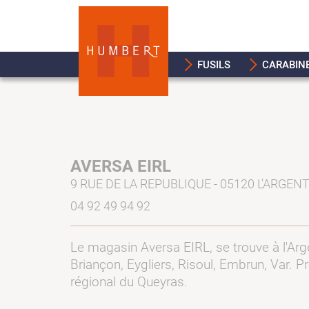
FUSILS
CARABIN
AVERSA EIRL
9 RUE DE LA REPUBLIQUE - 05120 L'ARGEN
04 92 49 94 92
Le magasin Aversa EIRL, se trouve à l'Arge
Briançon, Eygliers, Risoul, Embrun, Var. Pr
régional du Queyras.