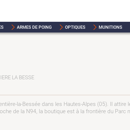
ES
ARMES DE POING
OPTIQUES
MUNITIONS
TIERE LA BESSE
ntière-la-Bessée dans les Hautes-Alpes (05). Il attire 
oche de la N94, la boutique est à la frontière du Parc 