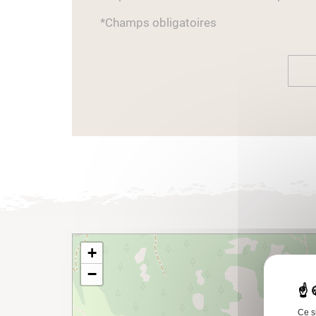
*Champs obligatoires
+
−
Ce s