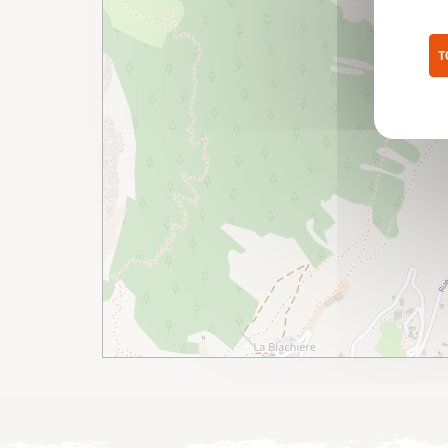
T
Pol