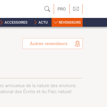
PRO
ACCESSOIRES
ACTU
REVENDEURS
Autres revendeurs
les amoureux de la nature des environs :
national des Écrins et du Parc naturel