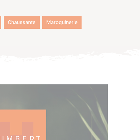
Chaussants
Maroquinerie