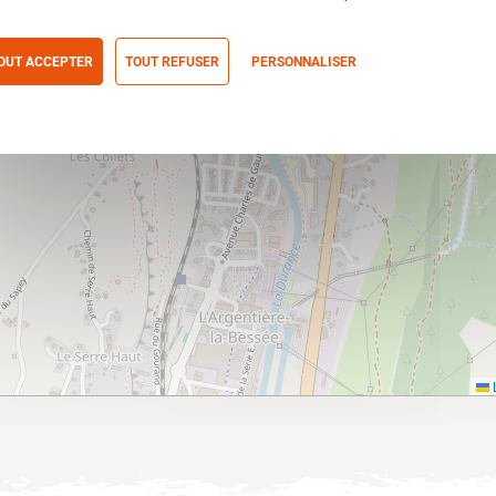
OUT ACCEPTER
TOUT REFUSER
PERSONNALISER
itique de confidentialité
L