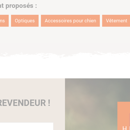
nt proposés :
ons
Optiques
Accessoires pour chien
Vêtement
EVENDEUR !