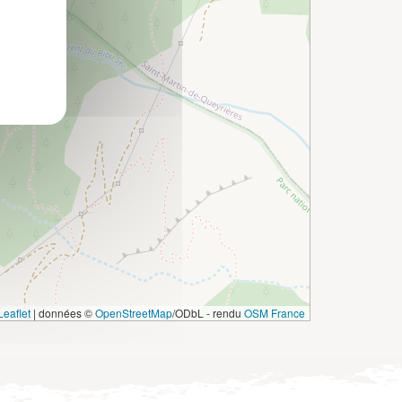
eaflet
|
données ©
OpenStreetMap
/ODbL - rendu
OSM France