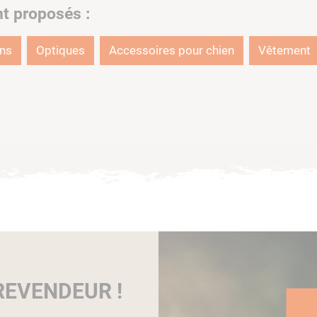
nt proposés :
ons
Optiques
Accessoires pour chien
Vêtement
EVENDEUR !