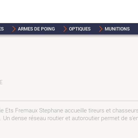
ES
ARMES DE POING
OPTIQUES
MUNITIONS
E
erie Ets Fremaux Stephane accueille tireurs et chasseurs
. Un dense réseau routier et autoroutier permet de s'e