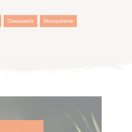
Chaussants
Maroquinerie