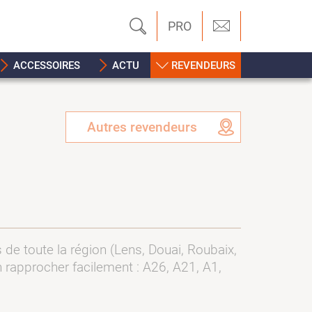
PRO
ACCESSOIRES
ACTU
REVENDEURS
Autres revendeurs
 de toute la région (Lens, Douai, Roubaix,
n rapprocher facilement : A26, A21, A1,