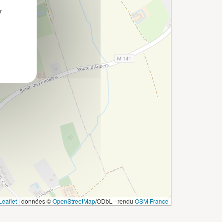
r
eaflet
|
données ©
OpenStreetMap
/ODbL - rendu
OSM France