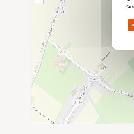
Ce s
T
Pol