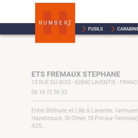
FUSILS
CARABIN
ETS FREMAUX STEPHANE
13 RUE DU BOIS - 62840 LAVENTIE - FRANC
06 16 72 56 33
Entre Béthune et Lille à Laventie, l'armur
Hazebrouck, St-Omer, St-Pol-sur-Ternoise)
A25...