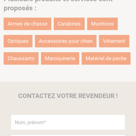
proposés :
Armes de chasse
Carabines
Munitions
Optiques
Accessoires pour chien
Vêtement
Chaussants
Maroquinerie
Matériel de peche
CONTACTEZ VOTRE REVENDEUR !